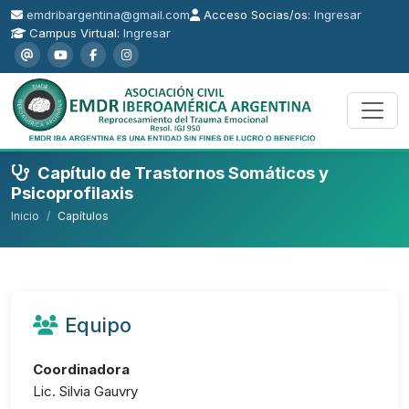
emdribargentina@gmail.com
Acceso Socias/os:
Ingresar
Campus Virtual:
Ingresar
Capítulo de Trastornos Somáticos y
Psicoprofilaxis
Inicio
Capítulos
Equipo
Coordinadora
Lic. Silvia Gauvry